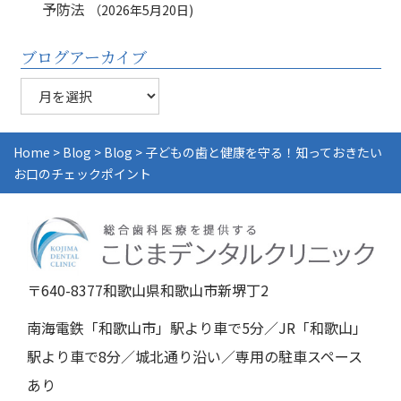
予防法
2026年5月20日
ブログアーカイブ
ブ
ロ
グ
ア
Home
>
Blog
>
Blog
>
子どもの歯と健康を守る！知っておきたい
ー
お口のチェックポイント
カ
イ
ブ
〒640-8377和歌山県和歌山市新堺丁2
南海電鉄「和歌山市」駅より車で5分／JR「和歌山」
駅より車で8分／城北通り沿い／専用の駐車スペース
あり