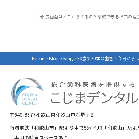
投
虫歯菌はどこからくるの？家族で守るお口の健
稿
ナ
ビ
Home
>
Blog
>
Blog
>
80歳で20本の歯を！今日からは
ゲ
ー
シ
ョ
ン
〒640-8377和歌山県和歌山市新堺丁2
南海電鉄「和歌山市」駅より車で5分／JR「和歌山」駅よ
／専用の駐車スペースあり