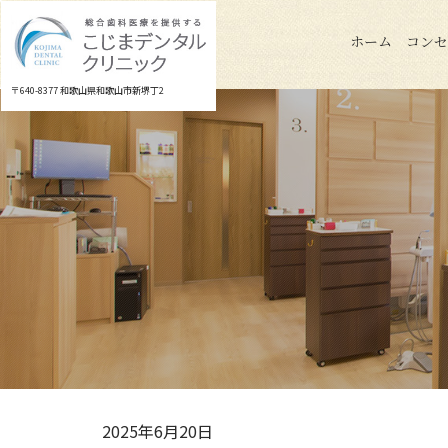
Skip
to
ホーム
コン
content
〒640-8377 和歌山県和歌山市新堺丁2
2025年6月20日