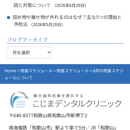
因と対策について
2026年6月20日
詰め物や被せ物が外れるのはなぜ？主な5つの理由と
予防法
2026年5月20日
ブログアーカイブ
ブ
ロ
グ
ア
Home
>
院長スケジュール
>
院長スケジュール
>
6月の院長スケジ
ー
ュールについて
カ
イ
ブ
〒640-8377和歌山県和歌山市新堺丁2
南海電鉄「和歌山市」駅より車で5分／JR「和歌山」